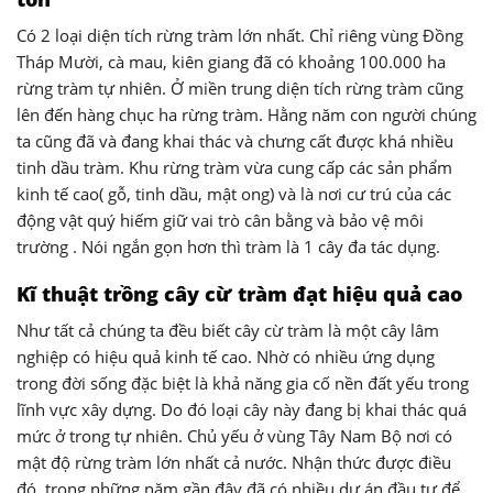
Có 2 loại diện tích rừng tràm lớn nhất. Chỉ riêng vùng Đồng
Tháp Mười, cà mau, kiên giang đã có khoảng 100.000 ha
rừng tràm tự nhiên. Ở miền trung diện tích rừng tràm cũng
lên đến hàng chục ha rừng tràm. Hằng năm con người chúng
ta cũng đã và đang khai thác và chưng cất được khá nhiều
tinh dầu tràm. Khu rừng tràm vừa cung cấp các sản phẩm
kinh tế cao( gỗ, tinh dầu, mật ong) và là nơi cư trú của các
động vật quý hiếm giữ vai trò cân bằng và bảo vệ môi
trường . Nói ngắn gọn hơn thì tràm là 1 cây đa tác dụng.
Kĩ thuật trồng cây cừ tràm đạt hiệu quả cao
Như tất cả chúng ta đều biết cây cừ tràm là một cây lâm
nghiệp có hiệu quả kinh tế cao. Nhờ có nhiều ứng dụng
trong đời sống đặc biệt là khả năng gia cố nền đất yếu trong
lĩnh vực xây dựng. Do đó loại cây này đang bị khai thác quá
mức ở trong tự nhiên. Chủ yếu ở vùng Tây Nam Bộ nơi có
mật độ rừng tràm lớn nhất cả nước. Nhận thức được điều
đó, trong những năm gần đây đã có nhiều dự án đầu tư để