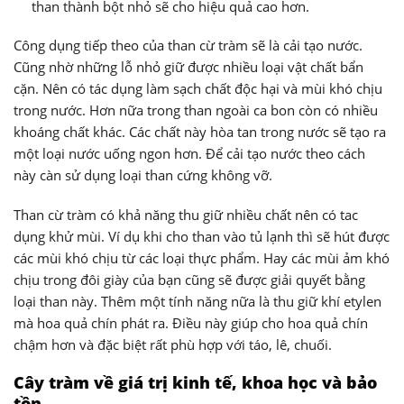
than thành bột nhỏ sẽ cho hiệu quả cao hơn.
Công dụng tiếp theo của than cừ tràm sẽ là cải tạo nước.
Cũng nhờ những lỗ nhỏ giữ được nhiều loại vật chất bẩn
cặn. Nên có tác dụng làm sạch chất độc hại và mùi khó chịu
trong nước. Hơn nữa trong than ngoài ca bon còn có nhiều
khoáng chất khác. Các chất này hòa tan trong nước sẽ tạo ra
một loại nước uống ngon hơn. Để cải tạo nước theo cách
này càn sử dụng loại than cứng không vỡ.
Than cừ tràm có khả năng thu giữ nhiều chất nên có tac
dụng khử mùi. Ví dụ khi cho than vào tủ lạnh thì sẽ hút được
các mùi khó chịu từ các loại thực phẩm. Hay các mùi ảm khó
chịu trong đôi giày của bạn cũng sẽ được giải quyết bằng
loại than này. Thêm một tính năng nữa là thu giữ khí etylen
mà hoa quả chín phát ra. Điều này giúp cho hoa quả chín
chậm hơn và đặc biệt rất phù hợp với táo, lê, chuối.
Cây tràm về giá trị kinh tế, khoa học và bảo
tồn