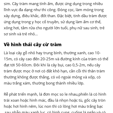
sim. Cây tràm mang tính ấm, được ứng dụng trong nhiều
lĩnh vực đa dạng như thi công. Đóng cọc, làm móng trong
xây dựng, điêu khắc, đốt than. Đặc biệt, tinh dầu tràm được
ứng dụng trong y học cổ truyền, sử dụng làm ấm cơ thể,
xông hơi, tắm rửa cho người lớn tuổi, phụ nữ sau sinh, trẻ
sơ sinh và trẻ nhỏ…
Về hình thái cây cừ tràm
Là loại cây gỗ nhỏ hay trung bình, thường xanh, cao 10-
15m, có cây cao đến 20-25m và đường kính của tràm có thể
đạt tới 50-60cm. Đôi khi là cây bụi, cao 0,5-2m, nếu cây
tràm được mọc ở nơi có đất khô hạn, cằn cỗi thì thân tràm
thường không được thẳng, có vỏ ngoài mỏng và xốp, có
màu trắng xám, thường bong thành nhiều lớp.
Rễ phát triển mạnh, lá đơn mọc so le nhau,phiến lá có hình
trái xoan hoặc hình mác, đầu lá nhọn hoặc tù, gốc cây tròn
hoặc hơi hình nêm, lúc non thì có lông hơi màu trắng bạc
,sau nhẵn màu xanh lục, có hình cung, cuống lá ngắn và có