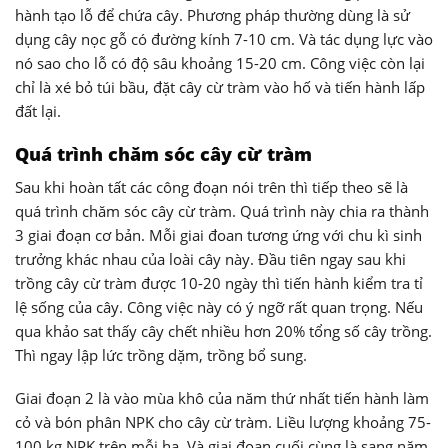
hành tạo lỗ để chứa cây. Phương pháp thường dùng là sử
dụng cây nọc gỗ có đường kính 7-10 cm. Và tác dụng lực vào
nó sao cho lỗ có độ sâu khoảng 15-20 cm. Công việc còn lại
chỉ là xé bỏ túi bầu, đặt cây cừ tràm vào hố và tiến hành lấp
đất lại.
Quá trình chăm sóc cây cừ tràm
Sau khi hoàn tất các công đoạn nói trên thì tiếp theo sẽ là
quá trình chăm sóc cây cừ tràm. Quá trình này chia ra thành
3 giai đoạn cơ bản. Mỗi giai đoan tương ứng với chu kì sinh
trưởng khác nhau của loài cây này. Đầu tiên ngay sau khi
trồng cây cừ tràm được 10-20 ngày thì tiến hành kiểm tra tỉ
lệ sống của cây. Công việc này có ý ngỡ rất quan trọng. Nếu
qua khảo sat thấy cây chết nhiều hơn 20% tổng số cây trồng.
Thì ngay lập lức trồng dặm, trồng bổ sung.
Giai đoạn 2 là vào mùa khô của năm thứ nhất tiến hành làm
cỏ và bón phân NPK cho cây cừ tràm. Liều lượng khoảng 75-
100 kg NPK trên mỗi ha. Và giai đoạn cuối cùng là sang năm