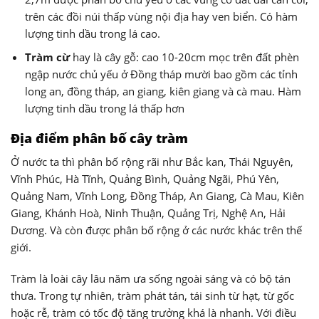
trên các đồi núi thấp vùng nội địa hay ven biển. Có hàm
lượng tinh dầu trong lá cao.
Tràm cừ
hay là cây gỗ: cao 10-20cm mọc trên đất phèn
ngập nước chủ yếu ở Đồng tháp mười bao gồm các tỉnh
long an, đồng tháp, an giang, kiên giang và cà mau. Hàm
lượng tinh dầu trong lá thấp hơn
Địa điểm phân bố cây tràm
Ở nước ta thì phân bố rộng rãi như Bắc kan, Thái Nguyên,
Vĩnh Phúc, Hà Tĩnh, Quảng Bình, Quảng Ngãi, Phú Yên,
Quảng Nam, Vĩnh Long, Đồng Tháp, An Giang, Cà Mau, Kiên
Giang, Khánh Hoà, Ninh Thuận, Quảng Trị, Nghệ An, Hải
Dương. Và còn được phân bố rộng ở các nước khác trên thế
giới.
Tràm là loài cây lâu năm ưa sống ngoài sáng và có bộ tán
thưa. Trong tự nhiên, tràm phát tán, tái sinh từ hạt, từ gốc
hoặc rễ, tràm có tốc độ tăng trưởng khá là nhanh. Với điều