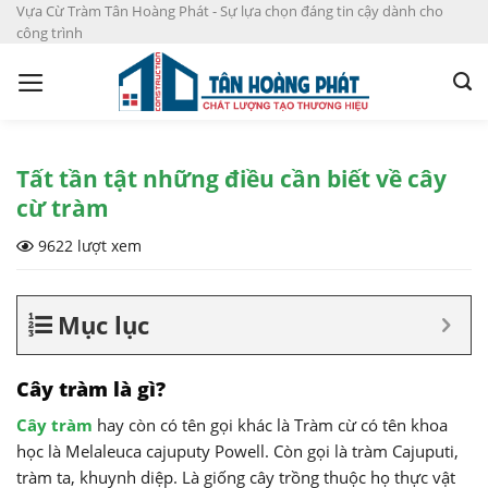
S
Vựa Cừ Tràm Tân Hoàng Phát - Sự lựa chọn đáng tin cậy dành cho
công trình
k
i
p
t
o
c
Tất tần tật những điều cần biết về cây
o
cừ tràm
n
9622 lượt xem
t
e
n
Mục lục
t
Cây tràm là gì?
Cây tràm
hay còn có tên gọi khác là Tràm cừ có tên khoa
học là Melaleuca cajuputy Powell. Còn gọi là tràm Cajuputi,
tràm ta, khuynh diệp. Là giống cây trồng thuộc họ thực vật