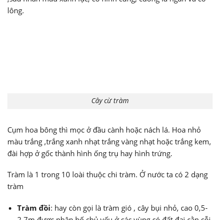
lông.
Cây cừ tràm
Cụm hoa bông thì mọc ở đầu cành hoặc nách lá. Hoa nhỏ
màu trắng ,trắng xanh nhạt trắng vàng nhạt hoặc trắng kem,
đài hợp ở gốc thành hình ống trụ hay hình trứng.
Tràm là 1 trong 10 loài thuộc chi tràm. Ở nước ta có 2 dạng
tràm
Tràm đồi
: hay còn gọi là tràm gió , cây bụi nhỏ, cao 0,5-
2,7m được phân bố chủ yếu ở các vùng có đất đai cằn cỗi,