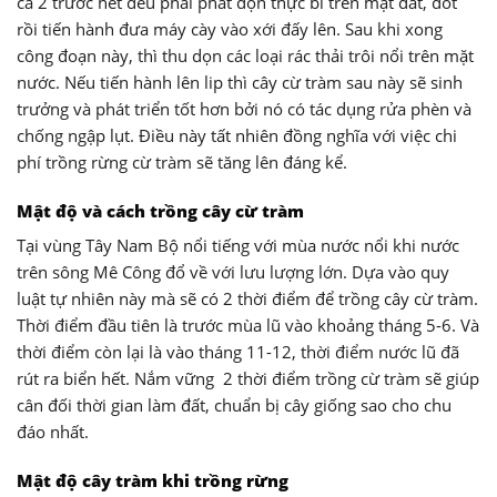
cả 2 trước hết đều phải phát dọn thực bì trên mặt đất, đốt
rồi tiến hành đưa máy cày vào xới đấy lên. Sau khi xong
công đoạn này, thì thu dọn các loại rác thải trôi nổi trên mặt
nước. Nếu tiến hành lên lip thì cây cừ tràm sau này sẽ sinh
trưởng và phát triển tốt hơn bởi nó có tác dụng rửa phèn và
chống ngập lụt. Điều này tất nhiên đồng nghĩa với việc chi
phí trồng rừng cừ tràm sẽ tăng lên đáng kể.
Mật độ và cách trồng cây cừ tràm
Tại vùng Tây Nam Bộ nổi tiếng với mùa nước nổi khi nước
trên sông Mê Công đổ về với lưu lượng lớn. Dựa vào quy
luật tự nhiên này mà sẽ có 2 thời điểm để trồng cây cừ tràm.
Thời điểm đầu tiên là trước mùa lũ vào khoảng tháng 5-6. Và
thời điểm còn lại là vào tháng 11-12, thời điểm nước lũ đã
rút ra biển hết. Nắm vững 2 thời điểm trồng cừ tràm sẽ giúp
cân đối thời gian làm đất, chuẩn bị cây giống sao cho chu
đáo nhất.
Mật độ cây tràm khi trồng rừng