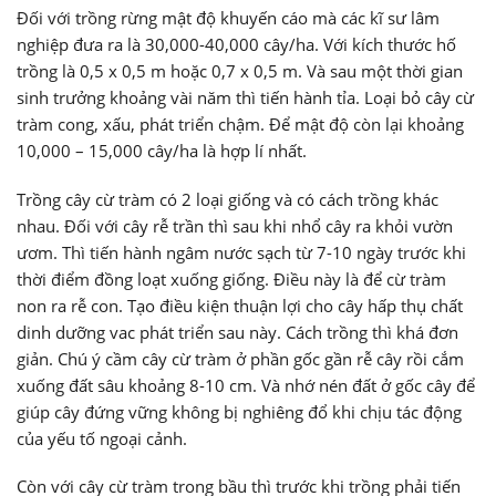
Đối với trồng rừng mật độ khuyến cáo mà các kĩ sư lâm
nghiệp đưa ra là 30,000-40,000 cây/ha. Với kích thước hố
trồng là 0,5 x 0,5 m hoặc 0,7 x 0,5 m. Và sau một thời gian
sinh trưởng khoảng vài năm thì tiến hành tỉa. Loại bỏ cây cừ
tràm cong, xấu, phát triển chậm. Để mật độ còn lại khoảng
10,000 – 15,000 cây/ha là hợp lí nhất.
Trồng cây cừ tràm có 2 loại giống và có cách trồng khác
nhau. Đối với cây rễ trần thì sau khi nhổ cây ra khỏi vườn
ươm. Thì tiến hành ngâm nước sạch từ 7-10 ngày trước khi
thời điểm đồng loạt xuống giống. Điều này là để cừ tràm
non ra rễ con. Tạo điều kiện thuận lợi cho cây hấp thụ chất
dinh dưỡng vac phát triển sau này. Cách trồng thì khá đơn
giản. Chú ý cầm cây cừ tràm ở phần gốc gần rễ cây rồi cắm
xuống đất sâu khoảng 8-10 cm. Và nhớ nén đất ở gốc cây để
giúp cây đứng vững không bị nghiêng đổ khi chịu tác động
của yếu tố ngoại cảnh.
Còn với cây cừ tràm trong bầu thì trước khi trồng phải tiến