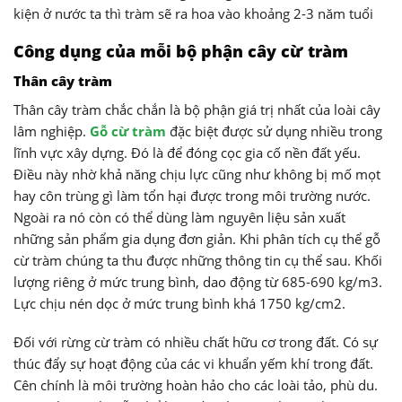
kiện ở nước ta thì tràm sẽ ra hoa vào khoảng 2-3 năm tuổi
Công dụng của mỗi bộ phận cây cừ tràm
Thân cây tràm
Thân cây tràm chắc chắn là bộ phận giá trị nhất của loài cây
lâm nghiệp.
Gỗ cừ tràm
đặc biệt được sử dụng nhiều trong
lĩnh vực xây dựng. Đó là để đóng cọc gia cố nền đất yếu.
Điều này nhờ khả năng chịu lực cũng như không bị mố mọt
hay côn trùng gì làm tổn hại được trong môi trường nước.
Ngoài ra nó còn có thể dùng làm nguyên liệu sản xuất
những sản phẩm gia dụng đơn giản. Khi phân tích cụ thể gỗ
cừ tràm chúng ta thu được những thông tin cụ thể sau. Khối
lượng riêng ở mức trung bình, dao động từ 685-690 kg/m3.
Lực chịu nén dọc ở mức trung bình khá 1750 kg/cm2.
Đối với rừng cừ tràm có nhiều chất hữu cơ trong đất. Có sự
thúc đẩy sự hoạt động của các vi khuẩn yếm khí trong đất.
Cên chính là môi trường hoàn hảo cho các loài tảo, phù du.