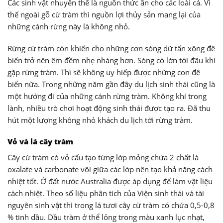
Các sinh vật nhuyễn thể là nguồn thức ăn cho các loài cá. Vì
thế ngoài gỗ cừ tràm thì nguồn lợi thủy sản mang lại của
những cánh rừng này là không nhỏ.
Rừng cừ tràm còn khiến cho những cơn sóng dữ tấn xông đê
biển trở nên êm đềm nhẹ nhàng hơn. Sóng có lớn tới đâu khi
gặp rừng tràm. Thì sẽ không uy hiếp được những con đê
biển nữa. Trong những năm gần đây du lịch sinh thái cũng là
một hướng đi của những cánh rừng tràm. Không khí trong
lành, nhiều trò chơi hoạt động sinh thái được tạo ra. Đã thu
hút một lượng không nhỏ khách du lịch tới rừng tràm.
Vỏ và lá cây tràm
Cây cừ tràm có vỏ cấu tạo từng lớp mỏng chứa 2 chất là
oxalate và carbonate vôi giữa các lớp nên tạo khả năng cách
nhiệt tốt. Ở đất nước Australia được áp dụng để làm vật liệu
cách nhiệt. Theo số liệu phân tích của Viện sinh thái và tài
nguyên sinh vật thì trong lá tươi cây cừ tràm có chứa 0,5-0,8
% tinh dầu. Dầu tràm ở thể lỏng trong màu xanh lục nhạt,