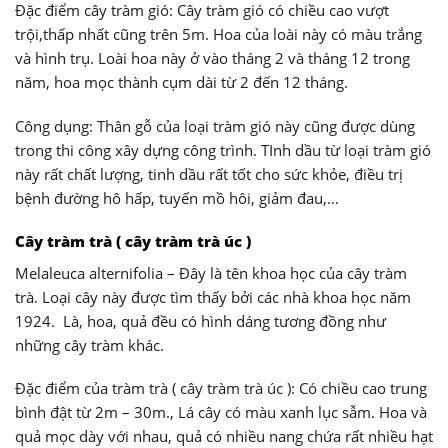
Đặc điểm cây tràm gió: Cây tràm gió có chiều cao vượt
trội,thấp nhất cũng trên 5m. Hoa của loài này có màu trắng
và hình trụ. Loài hoa này ở vào tháng 2 và tháng 12 trong
năm, hoa mọc thành cụm dài từ 2 đến 12 tháng.
Công dụng: Thân gỗ của loại tràm gió này cũng được dùng
trong thi công xây dựng công trình. TInh dầu từ loại tràm gió
này rất chất lượng, tinh dầu rất tốt cho sức khỏe, điều trị
bệnh đường hô hấp, tuyến mồ hôi, giảm đau,…
Cây tràm trà ( cây tràm trà úc )
Melaleuca alternifolia – Đây là tên khoa học của cây tràm
trà. Loại cây này được tìm thấy bởi các nhà khoa học năm
1924. Là, hoa, quả đều có hình dáng tương đồng như
những cây tràm khác.
Đặc điểm của tràm trà ( cây tràm trà úc ): Có chiều cao trung
bình đật từ 2m – 30m., Lá cây có màu xanh lục sẫm. Hoa và
quả mọc dày với nhau, quả có nhiều nang chứa rất nhiều hạt