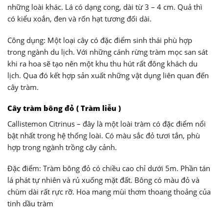
những loài khác. Lá có dạng cong, dài từ 3 – 4 cm. Quả thì
có kiểu xoắn, đen và rốn hạt tương đối dài.
Công dụng: Một loại cây có đặc điểm sinh thái phù hợp
trong ngành du lịch. Với những cánh rừng tràm mọc san sát
khi ra hoa sẽ tạo nên một khu thu hút rất đông khách du
lịch. Qua đó kết hợp sản xuất những vật dụng liên quan đến
cây tràm.
Cây tràm bông đỏ ( Tràm liễu )
Callistemon Citrinus – đây là một loài tràm có đặc điểm nổi
bật nhất trong hệ thống loài. Có màu sắc đỏ tươi tắn, phù
hợp trong ngành trồng cây cảnh.
Đặc điểm: Tràm bông đỏ có chiều cao chỉ dưới 5m. Phần tán
lá phát tự nhiên và rủ xuống mặt đất. Bông có màu đỏ và
chùm dài rất rực rỡ. Hoa mang mùi thơm thoang thoảng của
tinh dầu tràm