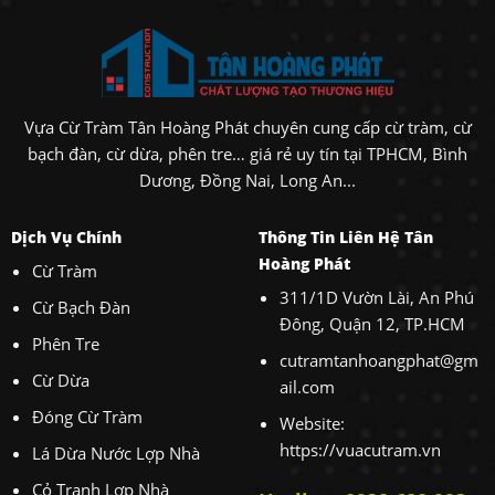
Vựa Cừ Tràm Tân Hoàng Phát chuyên cung cấp cừ tràm, cừ
bạch đàn, cừ dừa, phên tre… giá rẻ uy tín tại TPHCM, Bình
Dương, Đồng Nai, Long An...
Dịch Vụ Chính
Thông Tin Liên Hệ Tân
Hoàng Phát
Cừ Tràm
311/1D Vườn Lài, An Phú
Cừ Bạch Đàn
Đông, Quận 12, TP.HCM
Phên Tre
cutramtanhoangphat@gm
Cừ Dừa
ail.com
Đóng Cừ Tràm
Website:
https://vuacutram.vn
Lá Dừa Nước Lợp Nhà
Cỏ Tranh Lợp Nhà