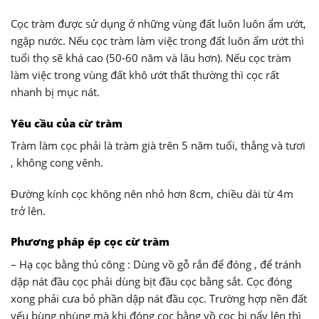
Cọc tràm được sử dụng ở những vùng đất luôn luôn ẩm ướt,
ngập nước. Nếu cọc tràm làm việc trong đất luôn ẩm ướt thì
tuổi thọ sẽ khá cao (50-60 năm và lâu hơn). Nếu cọc tràm
làm việc trong vùng đất khô ướt thất thường thì cọc rất
nhanh bị mục nát.
Yêu cầu của cừ tràm
Tràm làm cọc phải là tràm già trên 5 năm tuổi, thẳng và tươi
, không cong vênh.
Đường kính cọc không nên nhỏ hơn 8cm, chiều dài từ 4m
trở lên.
Phương pháp ép cọc cừ tràm
– Hạ cọc bằng thủ công : Dùng vồ gỗ rắn để đóng , để tránh
dập nát đầu cọc phải dùng bịt đầu cọc bằng sắt. Cọc đóng
xong phải cưa bỏ phần dập nát đầu cọc. Trường hợp nền đất
yếu bùng nhùng mà khi đóng cọc bằng vồ cọc bị nẩy lên thì