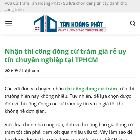
S
Vựa Cừ Tràm Tân Hoàng Phát - Sự lựa chọn đáng tin cậy dành cho
công trình
k
i
p
t
o
c
Nhận thi công đóng cừ tràm giá rẻ uy
o
tín chuyên nghiệp tại TPHCM
n
6952 lượt xem
t
e
n
Các với đơn vị chuyên nhận
thi công đóng cừ tràm
trên thị
t
trường hiện nay không nhiều. Tuy nhiên, để lựa chọn được
đơn vị thi công đóng cọc cừ tràm uy tín và có giá tốt thì
không hề đơn giản.
Việc lựa chọn nhà cung cấp, đơn vị thi công báo giá đóng cừ
tràm tốt cần phải xem xét qua nhiều yếu tố. Vậy làm sao để
tìm được đơn vị thi công đóng cọc cừ tràm giá tốt? Đây là