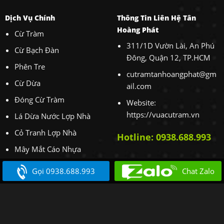
Dịch Vụ Chính
Thông Tin Liên Hệ Tân
Hoàng Phát
Cừ Tràm
311/1D Vườn Lài, An Phú
Cừ Bạch Đàn
Đông, Quận 12, TP.HCM
Phên Tre
cutramtanhoangphat@gm
Cừ Dừa
ail.com
Đóng Cừ Tràm
Website:
https://vuacutram.vn
Lá Dừa Nước Lợp Nhà
Cỏ Tranh Lợp Nhà
Hotline: 0938.688.993
Mây Mắt Cáo Nhựa
Cho Thuê Máy Xúc
Gọi 0938.688.993
Chat Zalo
Hotline kinh doanh: 0938.688.993