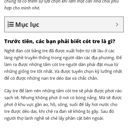
chúng ta có thêm sự lựa chọn khi làm một căn nhà chòi phù
hợp cho mình nhé.
Mục lục
Trước tiên, các bạn phải biết cót tre là gì?
Nghề đan cót bằng tre đã được xuất hiện từ rất lâu ở các
làng nghề truyền thống trong người dân các địa phương. Để
làm ra được những tấm cót tre người dân phải đặt mua từ
những giống tre tốt nhất. Và được tuyển chọn kỹ lưỡng nhất
để có được những nan tre dẻo dai và chắc chắn.
Cây tre để làm nên những tấm cót tre sẽ phải được phơi ráo
sạch sẽ. Nhưng không phơi ở nơi có bóng nắng. Mà sẽ được
phơi ở khu vực gần ao, hồ, sông, suối để lấy hơi nước cho
tre được dẻo dai, khi chẻ ra đan sẽ không bị gãy. Sau đó
người thợ lành nghề sẽ chẻ lấy phần cật bên ngoài.