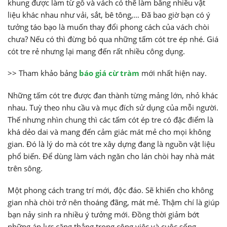
khung được làm từ gỗ và vách có thể làm bằng nhiều vật
liệu khác nhau như vải, sắt, bê tông,… Đã bao giờ bạn có ý
tưởng táo bạo là muốn thay đổi phong cách của vách chòi
chưa? Nếu có thì đừng bỏ qua những tấm cót tre ép nhé. Giá
cót tre rẻ nhưng lại mang đến rất nhiều công dụng.
>> Tham khảo bảng
báo giá cừ tràm
mới nhất hiện nay.
Những tấm cót tre được đan thành từng mảng lớn, nhỏ khác
nhau. Tuỳ theo nhu cầu và mục đích sử dụng của mỗi người.
Thế nhưng nhìn chung thì các tấm cót ép tre có đặc điểm là
khá dẻo dai và mang đến cảm giác mát mẻ cho mọi không
gian. Đó là lý do mà cót tre xây dựng đang là nguồn vật liệu
phổ biến. Để dùng làm vách ngăn cho lán chòi hay nhà mát
trên sông.
Một phong cách trang trí mới, độc đáo. Sẽ khiến cho không
gian nhà chòi trở nên thoáng đãng, mát mẻ. Thậm chí là giúp
bạn nảy sinh ra nhiều ý tưởng mới. Đồng thời giảm bớt
những áp lực căng thẳng trong công việc và cuộc sống.