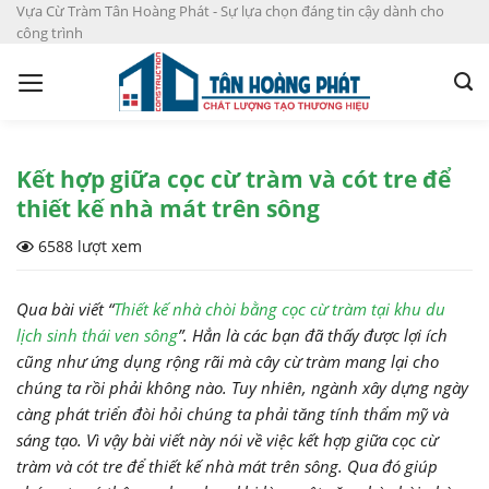
S
Vựa Cừ Tràm Tân Hoàng Phát - Sự lựa chọn đáng tin cậy dành cho
công trình
k
i
p
t
o
c
Kết hợp giữa cọc cừ tràm và cót tre để
o
thiết kế nhà mát trên sông
n
6588 lượt xem
t
e
n
Qua bài viết “
Thiết kế nhà chòi bằng cọc cừ tràm tại khu du
t
lịch sinh thái ven sông
”. Hẳn là các bạn đã thấy được lợi ích
cũng như ứng dụng rộng rãi mà cây cừ tràm mang lại cho
chúng ta rồi phải không nào. Tuy nhiên, ngành xây dựng ngày
càng phát triển đòi hỏi chúng ta phải tăng tính thẩm mỹ và
sáng tạo. Vì vậy bài viết này nói về việc kết hợp giữa cọc cừ
tràm và cót tre để thiết kế nhà mát trên sông. Qua đó giúp