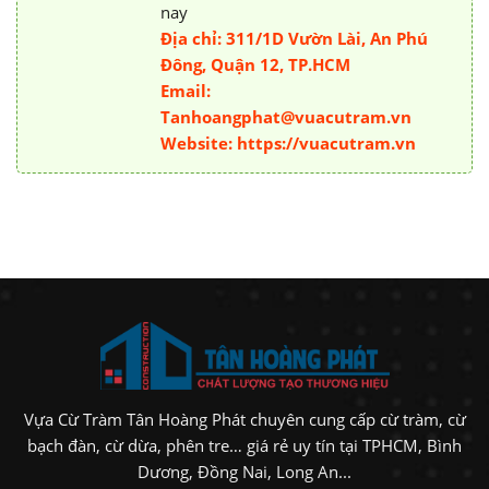
nay
Địa chỉ: 311/1D Vườn Lài, An Phú
Đông, Quận 12, TP.HCM
Email:
Tanhoangphat@vuacutram.vn
Website: https://vuacutram.vn
Vựa Cừ Tràm Tân Hoàng Phát chuyên cung cấp cừ tràm, cừ
bạch đàn, cừ dừa, phên tre… giá rẻ uy tín tại TPHCM, Bình
Dương, Đồng Nai, Long An...