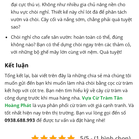
đại cực thú vị. Không như nhiều gia chủ nâng nền cho
khu vực chòi nghỉ. Thiết kế này chỉ lót đá để phân tách
vườn và chòi. Cây cối và nắng sớm, chẳng phải quá tuyệt
sao?
Chòi nghỉ cho cafe sân vườn: hoàn toàn có thể, đúng
không nào? Bạn có thể dựng chòi ngay trên các thảm cỏ,
với những bộ ghế mây lớn cùng với nệm. Quá tuyệt!
Kết luận
Tổng kết lại, bài viết trên đây là những chia sẻ mà chúng tôi
muốn gửi đến bạn khi muốn làm nhà chòi bằng cọc cừ tràm
kết hợp với cót tre. Bạn nên tìm hiểu kỹ về cây cừ tràm và
công dụng trước khi mua hàng nha.
Vựa Cừ Tràm Tân
Hoàng Phát
là vựa phân phối cừ tràm với giá cạnh tranh. Và
tốt nhất hiện nay trên thị trường. Bạn vui lòng gọi đến số
0938.688.993
để được tư vấn và đặt hàng nhé!
5/5 - (1 bình chọn)