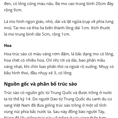
đen, có lông cứng màu nâu. Bẹ mo cao trung bình 20cm đáy
rộng 9cm.
Lá mo hình ngọn giáo, nhỏ, dài và lật ngửa (cụp về phía lưng
mo). Tai mo và thìa lìa biến thành lông dài 1cm. Kích thước
lá mo trung bình dài 5cm, rộng 1cm.
Hoa
Hoa trúc sào có màu vàng rơm đậm, lá bắc dạng mo có lông,
hoa chét có nhiều hoa. Chỉ nhị rời và dài, bao phấn mầu
vàng nhạt, khi chín bao phấn thò ra ngoài rũ xuống. Nhụy có
bầu hình thoi, đầu nhụy xẻ 3, có lông.
Nguồn gốc và phân bố trúc sào
Trúc sào có nguồn gốc từ Trung Quốc và được trồng ở nước
ta từ thế kỷ 14. Do người Dao từ Trung Quốc du canh du cư
sang Việt Nam đã đưa giống trúc sào trồng ở một số tỉnh
vùng núi phía bắc nước ta. Sau này đồng bào người Tày,
Nùng đã lấy giống trúc này về trồng ở các vùng thấp hơn.