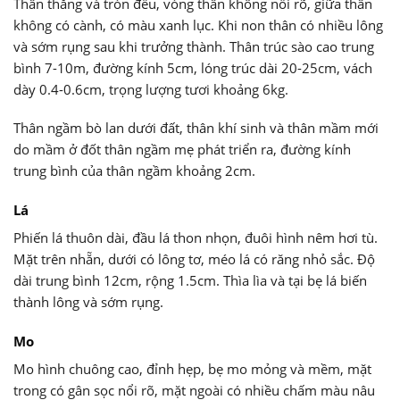
Thân thẳng và tròn đều, vòng thân không nổi rõ, giữa thân
không có cành, có màu xanh lục. Khi non thân có nhiều lông
và sớm rụng sau khi trưởng thành. Thân trúc sào cao trung
bình 7-10m, đường kính 5cm, lóng trúc dài 20-25cm, vách
dày 0.4-0.6cm, trọng lượng tươi khoảng 6kg.
Thân ngầm bò lan dưới đất, thân khí sinh và thân mầm mới
do mầm ở đốt thân ngầm mẹ phát triển ra, đường kính
trung bình của thân ngầm khoảng 2cm.
Lá
Phiến lá thuôn dài, đầu lá thon nhọn, đuôi hình nêm hơi tù.
Mặt trên nhẵn, dưới có lông tơ, méo lá có răng nhỏ sắc. Độ
dài trung bình 12cm, rộng 1.5cm. Thìa lìa và tại bẹ lá biến
thành lông và sớm rụng.
Mo
Mo hình chuông cao, đỉnh hẹp, bẹ mo mỏng và mềm, mặt
trong có gân sọc nổi rõ, mặt ngoài có nhiều chấm màu nâu