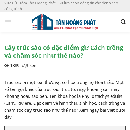
S
Vựa Cừ Tràm Tân Hoàng Phát - Sự lựa chọn đáng tin cậy dành cho
công trình
k
i
p
t
o
c
Cây trúc sào có đặc điểm gì? Cách trồng
o
và chăm sóc như thế nào?
n
1889 lượt xem
t
e
n
Trúc sào là một loài thực vật có hoa trong họ Hòa thảo. Một
t
số tên gọi khác của trúc sào: trúc to, mạy khoang cái, mạy
khoang hoài, sào pên. Tên khoa học là Phyllostachys edulis
(Carr.) Riviere. Đặc điểm về hình thái, sinh học, cách trồng và
chăm sóc
cây trúc sào
như thế nào? Xem ngày bài viết dưới
đây.