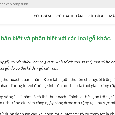
ành cho công trình
CỪ TRÀM
CỪ BẠCH ĐÀN
CỪ DỪA
MÂ
hận biết và phân biệt với các loại gỗ khác.
 gỗ, có rất nhiều loại có giá trị kinh tế rất cao. Vì thế, một số h
oại gỗ đó có thể kể đến gỗ cừ tràm.
ng thu hoạch quanh năm. Đem lại nguồn thu lớn cho người trồng.
hau. Tương tự với đường kính của nó chính là thời gian trồng câ
g vòng 1 – 2 năm là có thể thu hoạch. Chính vì thời gian trồng c
iện tích trồng cừ tràm càng ngày càng được mở rộng tại khu vực 
ử dụng đánh giá cao khi chọn mua. Một cây gỗ cừ tràm tốt là ph