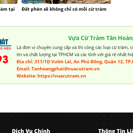
ràm tại
Đất phèn sẽ không chỉ có mỗi cừ tràm
Vựa Cừ Tràm Tân Hoàn
Là đơn vị chuyên cung cấp và thi công các loại cừ tràm, 
tín và chất lượng tại TPHCM và các tỉnh với giá rẻ nhất h
Địa chỉ: 311/1D Vườn Lài, An Phú Đông, Quận 12, T
Email: Tanhoangphat@vuacutram.vn
Website: https://vuacutram.vn
Dịch Vụ Chính
Thông Tin L