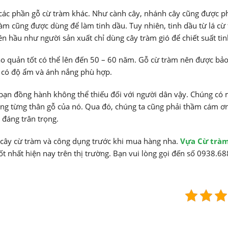
ì các phần gỗ cừ tràm khác. Như cành cây, nhánh cây cũng được p
àm cũng được dùng để làm tinh dầu. Tuy nhiên, tinh dầu từ lá cừ t
ên hầu như người sản xuất chỉ dùng cây tràm gió để chiết suất tin
ảo quản tốt có thể lên đến 50 – 60 năm. Gỗ cừ tràm nên được bả
à có độ ẩm và ánh nắng phù hợp.
ạn đồng hành không thể thiếu đối với người dân vậy. Chúng có 
ong từng thân gỗ của nó. Qua đó, chúng ta cũng phải thầm cám ơn
 đáng trân trọng.
ề cây cừ tràm và công dụng trước khi mua hàng nha.
Vựa Cừ tràm
tốt nhất hiện nay trên thị trường. Bạn vui lòng gọi đến số 0938.6