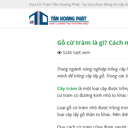
S
Vựa Cừ Tràm Tân Hoàng Phát - Sự lựa chọn đáng tin cậy d
k
i
p
t
o
Gỗ cừ tràm là gì? Cách n
c
o
5245 lượt xem
n
t
Trong ngành nông nghiệp trồng cây lấy
e
mình để trồng cây lấy gỗ. Trong các l
n
t
Cây tràm
là một loại cây được trồ
cừ tràm có đường kính nhỏ to khác n
Loại gỗ cừ tràm nhỏ được trồng tron
loại cây lấy gỗ thân to khác. Nên d
Quy cách cừ tràm cũng được người s