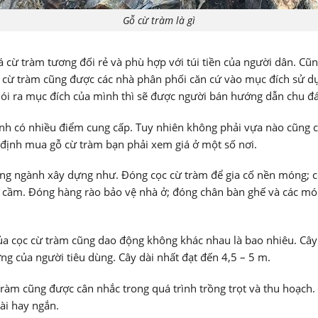
Gỗ cừ tràm là gì
iá cừ tràm tương đối rẻ và phù hợp với túi tiền của người dân. C
 cừ tràm cũng được các nhà phân phối căn cứ vào mục đích sử d
nói ra mục đích của mình thì sẽ được người bán hướng dẫn chu đ
nh có nhiều điểm cung cấp. Tuy nhiên không phải vựa nào cũng c
t định mua gỗ cừ tràm bạn phải xem giá ở một số nơi.
ng ngành xây dựng như. Đóng cọc cừ tràm để gia cố nền móng; cọ
ia cầm. Đóng hàng rào bảo vệ nhà ở; đóng chân bàn ghế và các 
của cọc cừ tràm cũng dao động không khác nhau là bao nhiêu. Cây
g của người tiêu dùng. Cây dài nhất đạt đến 4,5 – 5 m.
ràm cũng được cân nhắc trong quá trình trồng trọt và thu hoạch
ài hay ngắn.