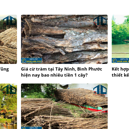
Vũng
Giá cừ tràm tại Tây Ninh, Bình Phước
Kết hợp
hiện nay bao nhiêu tiền 1 cây?
thiết k