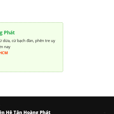
g Phát
cừ dừa, cừ bạch đàn, phên tre uy
iện nay
P.HCM
iên Hệ Tân Hoàng Phát