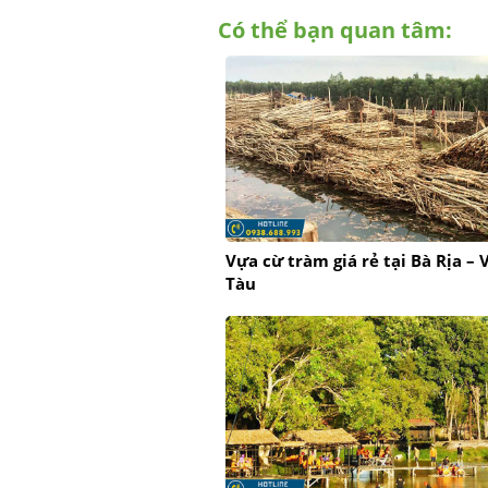
Có thể bạn quan tâm:
Vựa cừ tràm giá rẻ tại Bà Rịa – 
Tàu