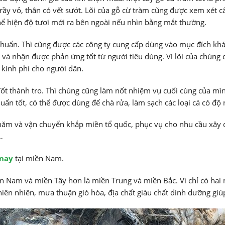
rầy vỏ, thân có vết sướt. Lõi của gỗ cừ tràm cũng được xem xét cẩ
hể hiện độ tươi mới ra bên ngoài nếu nhìn bằng mắt thường.
chuẩn. Thì cũng được các công ty cung cấp dùng vào mục đích khá
và nhận được phản ứng tốt từ người tiêu dùng. Vì lõi của chúng c
m kinh phí cho người dân.
đốt thành tro. Thì chúng cũng làm nốt nhiệm vụ cuối cùng của mìn
uẩn tốt, có thể được dùng để chà rửa, làm sạch các loại cá có độ 
ăm và vận chuyển khắp miền tổ quốc, phục vụ cho nhu cầu xây d
…
 nay
tại miền Nam.
 Nam và miền Tây hơn là miền Trung và miền Bắc. Vì chỉ có hai m
hiên nhiên, mưa thuận gió hòa, địa chất giàu chất dinh dưỡng giúp