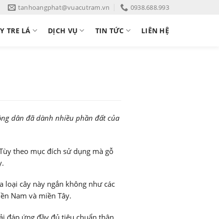
tanhoangphat@vuacutram.vn
0938.688.993
Y TRE LÁ
DỊCH VỤ
TIN TỨC
LIÊN HỆ
ộ nông dân đã dành nhiều phần đất của
 Tùy theo mục đích sử dụng mà gỗ
y.
ủa loại cây này ngắn không như các
miền Nam và miền Tây.
ải đáp ứng đầy đủ tiêu chuẩn thân