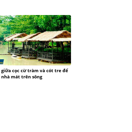
 giữa cọc cừ tràm và cót tre để
ế nhà mát trên sông