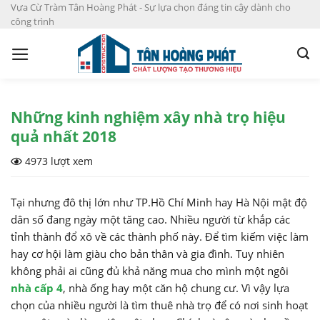
S
Vựa Cừ Tràm Tân Hoàng Phát - Sự lựa chọn đáng tin cậy dành cho
công trình
k
i
p
t
o
c
Những kinh nghiệm xây nhà trọ hiệu
o
quả nhất 2018
n
4973 lượt xem
t
e
n
Tại nhưng đô thị lớn như TP.Hồ Chí Minh hay Hà Nội mật độ
t
dân số đang ngày một tăng cao. Nhiều người từ khắp các
tỉnh thành đổ xô về các thành phố này. Để tìm kiếm việc làm
hay cơ hội làm giàu cho bản thân và gia đình. Tuy nhiên
không phải ai cũng đủ khả năng mua cho mình một ngôi
nhà cấp 4
, nhà ống hay một căn hộ chung cư. Vì vậy lựa
chọn của nhiều người là tìm thuê nhà trọ để có nơi sinh hoạt