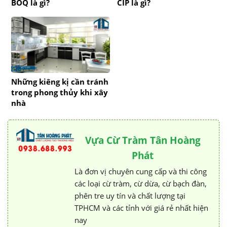
BOQ là gì?
CIP là gì?
Những kiêng kị cần tránh
trong phong thủy khi xây
nhà
Vựa Cừ Tràm Tân Hoàng
Phát
Là đơn vị chuyên cung cấp và thi công
các loại cừ tràm, cừ dừa, cừ bạch đàn,
phên tre uy tín và chất lượng tại
TPHCM và các tỉnh với giá rẻ nhất hiện
nay