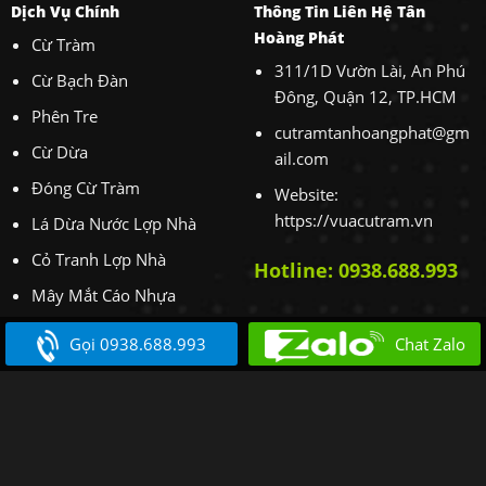
Dịch Vụ Chính
Thông Tin Liên Hệ Tân
Hoàng Phát
Cừ Tràm
311/1D Vườn Lài, An Phú
Cừ Bạch Đàn
Đông, Quận 12, TP.HCM
Phên Tre
cutramtanhoangphat@gm
Cừ Dừa
ail.com
Đóng Cừ Tràm
Website:
https://vuacutram.vn
Lá Dừa Nước Lợp Nhà
Cỏ Tranh Lợp Nhà
Hotline: 0938.688.993
Mây Mắt Cáo Nhựa
Cho Thuê Máy Xúc
Gọi 0938.688.993
Chat Zalo
Hotline kinh doanh: 0938.688.993
Copyright 2018 ©
Vựa Cừ Tràm Tân Hoàng Phát