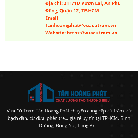
Địa chỉ: 311/1D Vườn Lài, An Phú
Đông, Quận 12, TP.HCM
Email:
Tanhoangphat@vuacutram.vn
Website: https://vuacutram.vn
Vựa Cừ Tràm Tân Hoàng Phát chuyên cung cấp cừ tràm, cừ
bạch đàn, cừ dừa, phên tre… giá rẻ uy tín tại TPHCM, Bình
Dương, Đồng Nai, Long An...