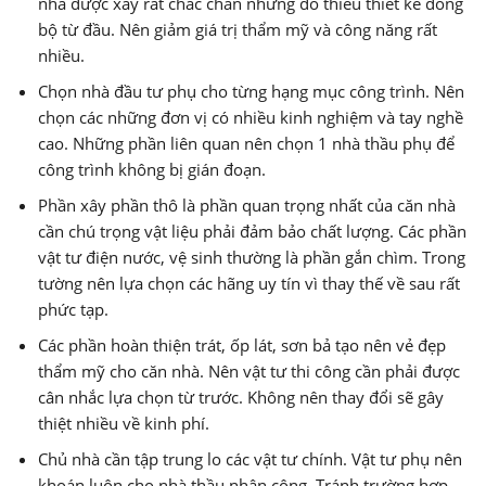
nhà được xây rất chắc chắn nhưng do thiếu thiết kế đồng
bộ từ đầu. Nên giảm giá trị thẩm mỹ và công năng rất
nhiều.
Chọn nhà đầu tư phụ cho từng hạng mục công trình. Nên
chọn các những đơn vị có nhiều kinh nghiệm và tay nghề
cao. Những phần liên quan nên chọn 1 nhà thầu phụ để
công trình không bị gián đoạn.
Phần xây phần thô là phần quan trọng nhất của căn nhà
cần chú trọng vật liệu phải đảm bảo chất lượng. Các phần
vật tư điện nước, vệ sinh thường là phần gắn chìm. Trong
tường nên lựa chọn các hãng uy tín vì thay thế về sau rất
phức tạp.
Các phần hoàn thiện trát, ốp lát, sơn bả tạo nên vẻ đẹp
thẩm mỹ cho căn nhà. Nên vật tư thi công cần phải được
cân nhắc lựa chọn từ trước. Không nên thay đổi sẽ gây
thiệt nhiều về kinh phí.
Chủ nhà cần tập trung lo các vật tư chính. Vật tư phụ nên
khoán luôn cho nhà thầu nhân công. Tránh trường hợp