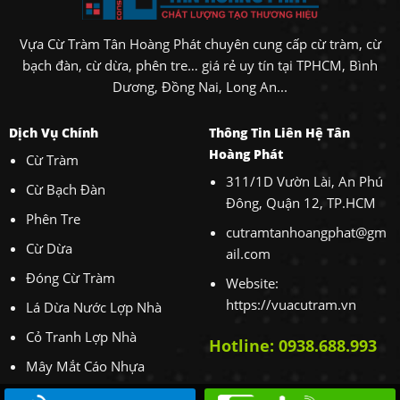
Vựa Cừ Tràm Tân Hoàng Phát chuyên cung cấp cừ tràm, cừ
bạch đàn, cừ dừa, phên tre… giá rẻ uy tín tại TPHCM, Bình
Dương, Đồng Nai, Long An...
Dịch Vụ Chính
Thông Tin Liên Hệ Tân
Hoàng Phát
Cừ Tràm
311/1D Vườn Lài, An Phú
Cừ Bạch Đàn
Đông, Quận 12, TP.HCM
Phên Tre
cutramtanhoangphat@gm
Cừ Dừa
ail.com
Đóng Cừ Tràm
Website:
https://vuacutram.vn
Lá Dừa Nước Lợp Nhà
Cỏ Tranh Lợp Nhà
Hotline: 0938.688.993
Mây Mắt Cáo Nhựa
Cho Thuê Máy Xúc