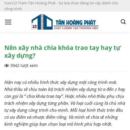
S
Vựa Cừ Tràm Tân Hoàng Phát - Sự lựa chọn đáng tin cậy dành cho
công trình
k
i
p
t
o
c
Nên xây nhà chìa khóa trao tay hay tự
o
xây dựng?
n
3942 lượt xem
t
e
n
Hiện nay có nhiều hình thức xây dựng một công trình mới.
t
Nhà thầu sẽ chịu toàn bộ trách nhiệm xây dựng từ a đến z hay
còn gọi là “ chìa khóa trao tay”. Hoặc nhiều nhà thầu phụ chịu
trách nhiệm xây dựng từng phần. Và loại cuối cùng là chủ nhà
tự xây dựng công trình cho mình. Mỗi loại hình thức trên đều
có ưu điểm và nhược điểm riêng. Và mình sẽ chia sẽ những
kinh nghiệm giúp bạn chọn loại mô hình phù hợp nhất.