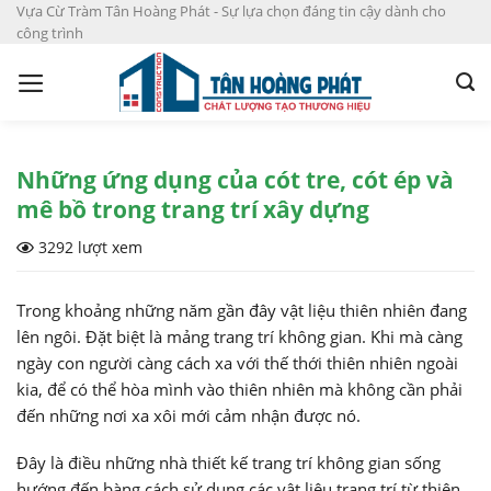
S
Vựa Cừ Tràm Tân Hoàng Phát - Sự lựa chọn đáng tin cậy dành cho
công trình
k
i
p
t
o
c
Những ứng dụng của cót tre, cót ép và
o
mê bồ trong trang trí xây dựng
n
3292 lượt xem
t
e
n
Trong khoảng những năm gần đây vật liệu thiên nhiên đang
t
lên ngôi. Đặt biệt là mảng trang trí không gian. Khi mà càng
ngày con người càng cách xa với thế thới thiên nhiên ngoài
kia, để có thể hòa mình vào thiên nhiên mà không cần phải
đến những nơi xa xôi mới cảm nhận được nó.
Đây là điều những nhà thiết kế trang trí không gian sống
hướng đến bàng cách sử dụng các vật liệu trang trí từ thiên