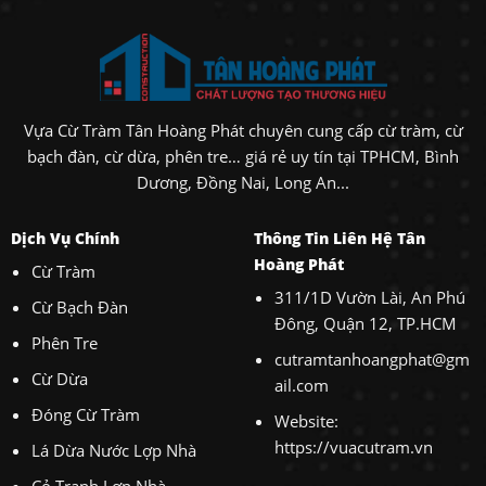
Vựa Cừ Tràm Tân Hoàng Phát chuyên cung cấp cừ tràm, cừ
bạch đàn, cừ dừa, phên tre… giá rẻ uy tín tại TPHCM, Bình
Dương, Đồng Nai, Long An...
Dịch Vụ Chính
Thông Tin Liên Hệ Tân
Hoàng Phát
Cừ Tràm
311/1D Vườn Lài, An Phú
Cừ Bạch Đàn
Đông, Quận 12, TP.HCM
Phên Tre
cutramtanhoangphat@gm
Cừ Dừa
ail.com
Đóng Cừ Tràm
Website:
https://vuacutram.vn
Lá Dừa Nước Lợp Nhà