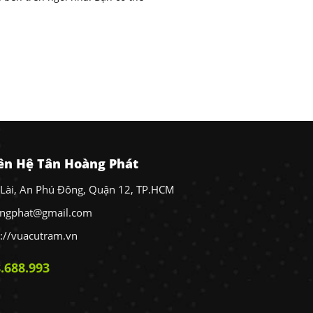
iên Hệ Tân Hoàng Phát
Lài, An Phú Đông, Quận 12, TP.HCM
angphat@gmail.com
s://vuacutram.vn
.688.993