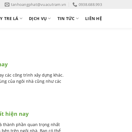
tanhoangphat@vuacutram.vn
0938.688.993
Y TRE LÁ
DỊCH VỤ
TIN TỨC
LIÊN HỆ
nay
y các công trình xây dựng khác.
ùng của ngôi nhà cũng như các
t hiện nay
là thành phần quan trọng nhất
 bên trên ngôi nhà. Bạn có thể