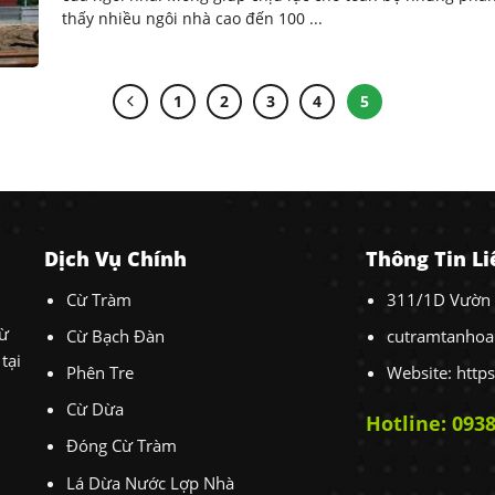
thấy nhiều ngôi nhà cao đến 100 ...
1
2
3
4
5
Dịch Vụ Chính
Thông Tin L
Cừ Tràm
311/1D Vườn 
cừ
Cừ Bạch Đàn
cutramtanho
tại
Phên Tre
Website:
http
Cừ Dừa
Hotline: 0938
Đóng Cừ Tràm
Lá Dừa Nước Lợp Nhà