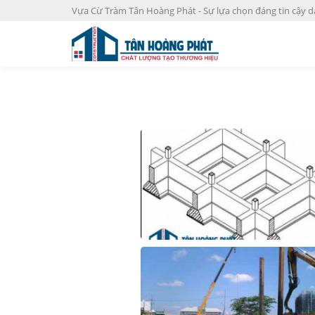
S
Vựa Cừ Tràm Tân Hoàng Phát - Sự lựa chọn đáng tin cậy d
k
i
p
t
o
c
o
n
t
e
n
t